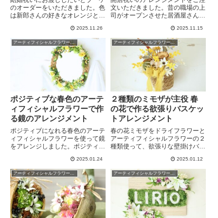
のオーダーをいただきました。色
文いただきました。昔の職場の上
は新郎さんの好きなオレンジと
司がオープンさせた居酒屋さん
白。ウェディングフォトにも使え
へ。深みのある赤を基調に明るい
2025.11.26
2025.11.15
そうなハワイアンブーケが完成し
アレンジを作り友人へ見せたとこ
ました。リボンもハワイアンでハ
ろ、絶対！アーティフィシャルフ
アーティフィシャルフラワーアレンジ
アーティフィシャルフラワーアレンジ
ワイ好きなご夫婦にぴったりで
ラワーは開店祝いにオススメだよ
す。造花のブーケの良さも再確認
と興奮気味に喜んでいただきまし
しました。
た。
ポジティブな春色のアーテ
２種類のミモザが主役 春
ィフィシャルフラワーで作
の花で作る欲張りバスケッ
る鏡のアレンジメント
トアレンジメント
ポジティブになれる春色のアーテ
春の花ミモザをドライフラワーと
ィフィシャルフラワーを使って鏡
アーティフィシャルフラワーの２
をアレンジしました。ポジティブ
種類使って、欲張りな壁掛けバス
になれる黄色を主にビタミンカラ
ケットフラワーアレンジメントを
2025.01.24
2025.01.12
ーで元気が出る世界に1つの鏡で
作りました。ドライと造花の違い
す。母の日のプレゼントにもおす
を調べて両方の良さを活かし長持
アーティフィシャルフラワーアレンジ
アーティフィシャルフラワーアレンジ
すめの鏡。4月のマンスリーフラ
ちするアレンジメントが完成。ミ
ワーレッスンで作ることができま
モザの花についての疑問も紹介し
す。
ました。