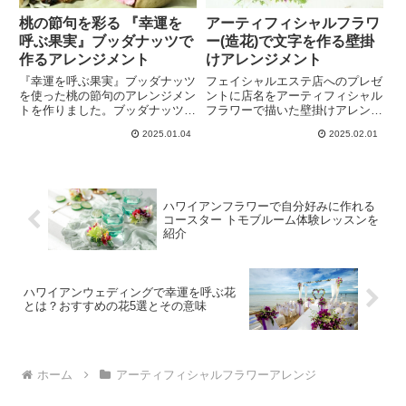
桃の節句を彩る 『幸運を
アーティフィシャルフラワ
呼ぶ果実』ブッダナッツで
ー(造花)で文字を作る壁掛
作るアレンジメント
けアレンジメント
『幸運を呼ぶ果実』ブッダナッツ
フェイシャルエステ店へのプレゼ
を使った桃の節句のアレンジメン
ントに店名をアーティフィシャル
トを作りました。ブッダナッツの
フラワーで描いた壁掛けアレンン
持つ意味やひな祭りの歴史を調べ
ジメントのオーダーをいただきま
2025.01.04
2025.02.01
て、アレンジメントに表現。茅ヶ
した。花で文字を作るときのコツ
崎市アーティフィシャルフラワー
や注意点を紹介。LIRIO（リリ
教室トモブルームのおすすめのひ
オ）さんにピッタリな白いユリに
なまつりアレンジメントが完成し
紫のお花で清楚で華やかなアレン
ました。
ジができました。
ハワイアンフラワーで自分好みに作れる
コースター トモブルーム体験レッスンを
紹介
ハワイアンウェディングで幸運を呼ぶ花
とは？おすすめの花5選とその意味
ホーム
アーティフィシャルフラワーアレンジ