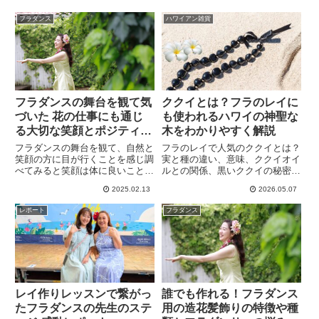
フラダンス
ハワイアン雑貨
フラダンスの舞台を観て気
ククイとは？フラのレイに
づいた 花の仕事にも通じ
も使われるハワイの神聖な
る大切な笑顔とポジティブ
木をわかりやすく解説
思考
フラダンスの舞台を観て、自然と
フラのレイで人気のククイとは？
笑顔の方に目が行くことを感じ調
実と種の違い、意味、ククイオイ
べてみると笑顔は体に良いことが
ルとの関係、黒いククイの秘密ま
沢山あります。笑顔からもらうパ
で、ハワイ文化とともにわかりや
2025.02.13
2026.05.07
ワーと与えるパワーはすごい。笑
すく解説します。何気なくフラダ
顔の時間を少しでも増やして、私
ンスで付けていたククイ。意味を
レポート
フラダンス
の花レッスンでも生徒さんの笑顔
知ってから使うと踊り方も変わる
を引き出す花教室を目指します。
のではないでしょうか。
レイ作りレッスンで繋がっ
誰でも作れる！フラダンス
たフラダンスの先生のステ
用の造花髪飾りの特徴や種