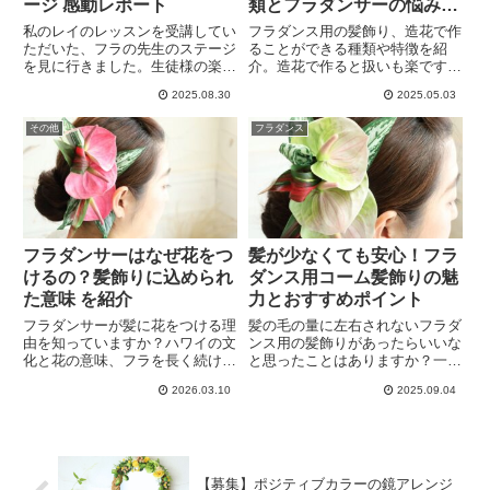
ージ 感動レポート
類とフラダンサーの悩み解
決策
私のレイのレッスンを受講してい
フラダンス用の髪飾り、造花で作
ただいた、フラの先生のステージ
ることができる種類や特徴を紹
を見に行きました。生徒様の楽し
介。造花で作ると扱いも楽です
そうな姿と先生のソロが最高でし
し、とても華やかなものを作るこ
2025.08.30
2025.05.03
た。そして先生のソロでは私のレ
とができます。そしてフラダンサ
ッスンで作ったレイをつけてモア
ーの悩み 支度時間がない時や、
その他
フラダンス
ナを踊ってくだいました。他には
髪の毛の量が少ないなどの解決策
絶対にないレイだなと自画自賛し
を考えてみたので参考にしてくだ
てしまいました。
さい。
フラダンサーはなぜ花をつ
髪が少なくても安心！フラ
けるの？髪飾りに込められ
ダンス用コーム髪飾りの魅
た意味 を紹介
力とおすすめポイント
フラダンサーが髪に花をつける理
髪の毛の量に左右されないフラダ
由を知っていますか？ハワイの文
ンス用の髪飾りがあったらいいな
化と花の意味、フラを長く続けて
と思ったことはありますか？一般
感じる魅力を、花を扱うフラダン
的によく使われているのは髪の毛
2026.03.10
2025.09.04
サーの視点でフラにとって花がど
の少ない人には難しいクリップタ
れほど大切かということを紹介し
イプ。でもコームタイプなら、お
たいと思います。これを知ればフ
団子の根元に挿すことでしっかり
ラがもっと楽しくなりますよ。
固定できるのでおすすめです。
【募集】ポジティブカラーの鏡アレンジ