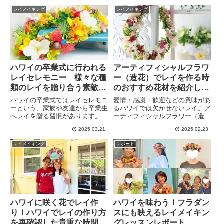
レイメイキング
レイメイキング
ハワイの卒業式に行われる
アーティフィシャルフラワ
レイセレモニー 様々な種
ー（造花）でレイを作る時
類のレイを贈り合う素敵な
のおすすめ花材を紹介しま
習慣
す
ハワイの卒業式ではレイセレモニ
愛情・感謝・歓迎などの意味があ
ーという、家族や友達から卒業生
るハワイでは欠かせないレイ。ア
へレイを贈る習慣があります。卒
ーティフィシャルフラワー（造
業式ではお菓子のレイ、キャンデ
花）でレイを作る時にどのような
2025.03.21
2025.02.23
ィレイ、リボンレイ、ククイのレ
花材を使うと作りやすいか。造花
イ、お花のレイなど種類は様々。
で作るメリット・デメリットもお
レイメイキング
レポート
オーダーいただいたレイは唯一無
伝えしデメリットを改善できるよ
二のこだわりのレイになりまし
うな花材選びも紹介します。
た。
ハワイに咲く花でレイ作
ハワイを味わう！フラダン
り！ハワイでレイの作り方
スにも映えるレイメイキン
を再確認した貴重な時間
グレッスンレポート