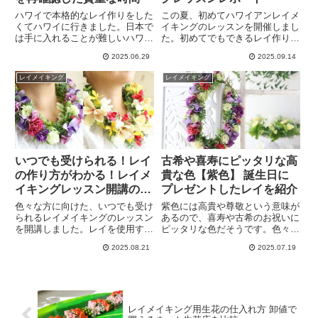
ハワイで本格的なレイ作りをした
この夏、初めてハワイアンレイメ
くてハワイに行きました。日本で
イキングのレッスンを開催しまし
は手に入れることが難しいハワイ
た。初めてでもできるレイ作りで
に咲く花々で作るレイ。教えてい
す。フラダンスや日常の彩りにも
2025.06.29
2025.09.14
ただいたのはノースショアに住む
ぴったり。作ったレイを身につけ
Haku lei Haleiwaさん。実際にお
て帰っても湘南茅ヶ崎なら全然大
レイメイキング
レイメイキング
庭に咲く素敵な花で丁寧に教えて
丈夫。レイのレッスンは今後も随
くれました。
時受け付けております。
いつでも受けられる！レイ
古希や喜寿にピッタリな高
の作り方がわかる！レイメ
貴な色【紫色】 誕生日に
イキングレッスン開講のお
プレゼントしたレイを紹介
知らせ
色々な方に向けた、いつでも受け
紫色には高貴や尊敬という意味が
られるレイメイキングのレッスン
あるので、喜寿や古希のお祝いに
を開講しました。レイを使用する
ピッタリな色だそうです。色々な
目的は様々。それぞれに合ったレ
レイを作る中で意味のあるレイを
2025.08.21
2025.07.19
ッスンコースが選べます。ハワイ
作りたくて、一昨年父の喜寿のお
アンフローリスト®︎が選んだ花材
祝いに紫色のレイを作りました。
で全てお任せ、または全てオーダ
アーティフィシャルフラワー（上
ーし花・色・長さ・太さ・が選べ
質な造花）だから今も綺麗なま
るレッスンもあります。
ま。
レイメイキング用生花の仕入れ方 卸値で