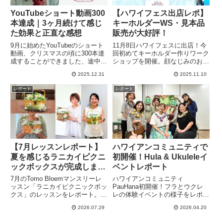
YouTubeショート動画300
【ハワイフェス出店レポ】
本達成｜3ヶ月続けて感じ
キーホルダーWS・見本品
た効果と正直な感想
販売が大好評！
9月に始めたYouTubeのショート
11月8日ハワイフェスに出店！今
動画、クリスマスの頃に300本達
回初めてキーホルダー作りワーク
成することができました、途中ネ
ショップを開催。顔なじみのお客
タに困ったりもしましたが、300
様とフラのステージに出た後のお
2025.12.31
2025.11.10
本やってみて本当良かったと思っ
子様達がとても可愛く作ってくれ
ています。登録者数も90人に増
ました。目玉商品の見本品販売も
レポート
レポート
えて良い流れを少し肌で感じるこ
大好評で案の定1番人気でほぼ完
とができました。
売でした。
【7月レッスンレポート】
ハワイアンコミュニティで
夏を感じるラニカイピクニ
初開催！Hula & Ukuleleイ
ックボックスが完成しまし
ベントレポート
た！
7月のTomo Bloemマンスリーレ
ハワイアンコミュニティ
ッスン「ラニカイピクニックボッ
PauHana初開催！フラとウクレ
クス」のレッスンをレポート。対
レの体験イベントの様子をレポー
面・動画レッスンの様子や生徒様
ト。初心者でも楽しめるフラとウ
2026.07.29
2026.04.20
のご感想、完成作品をご紹介しま
クレレのレッスンを受け、その後
す。みなさんそれぞれにこだわっ
はみんなでセッション。1時間の