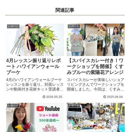
関連記事
レポート
レポート
4月レッスン振り返りレポ
【スパイスカレー付き！ワ
ート ハワイアンウォール
ークショップを開催】くす
ブーケ
みブルーの紫陽花アレンジ
4月のハワイアンウォールブーケ
スパイスカレーが美味しいショア
レッスンを振り返り。対面レッス
リビングさんでワークショップを
ンや動画付き花材キット受講者さ
開催しました。今回は、くすみブ
まの感想、飾り方のアイデアをレ
ルーの紫陽花が主役のアレンジメ
2026.05.20
2025.06.04
ポートします。このブーケはすご
ントです。くすんだブルーの紫陽
く立体的に仕上がるので、壁にか
花の造花に感動していただき、５
レポート
レポート
けると存在感抜群です。皆様それ
種類の紫陽花を使って素敵なフッ
ぞれ素敵な作品になりました。
クハンガーを作りました。