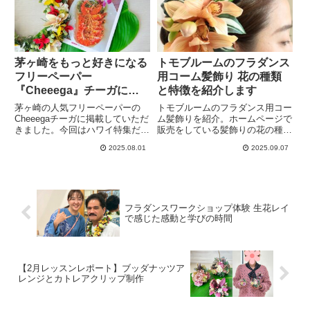
ってみませんか？
茅ヶ崎をもっと好きになる
トモブルームのフラダンス
フリーペーパー
用コーム髪飾り 花の種類
『Cheeega』チーガに掲
と特徴を紹介します
載していただきました
茅ヶ崎の人気フリーペーパーの
トモブルームのフラダンス用コー
Cheeegaチーガに掲載していただ
ム髪飾りを紹介。ホームページで
きました。今回はハワイ特集だそ
販売をしている髪飾りの花の種類
うで、私を見つけてくださったの
や大きさ・色ごとの選び方ポイン
2025.08.01
2025.09.07
ですが、それまでの私の活動や人
トを詳しく解説しています。ぜひ
とのつながりから、改めて活動を
髪飾り選びに役立てていただき、
続ける大切さを実感しました。今
コームタイプの使いやすさを味わ
後も新たな出会いが楽しみです。
っていただけたらと嬉しいです。
フラダンスワークショップ体験 生花レイ
で感じた感動と学びの時間
【2月レッスンレポート】ブッダナッツア
レンジとカトレアクリップ制作