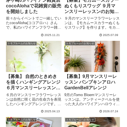
茅ヶ崎のハワイアン雑貨店
【募集】モカムースカラー
cocoAlohaで花雑貨の販売
ぬくもりスワッグ ９月マ
を開始しました
ンスリーレッスンのお知ら
せ
前々からイベントでご一緒してい
９月のマンスリーフラワーレッス
たcocoAloha(ココアロハ）さん
ンは、【モカムースカラーぬくも
で、私のハワイアンフラワー雑貨
りスワッグ】を作ります。モカム
の販売を開始しました。とてもあ
ースという色は2025年のトレン
2025.11.21
2025.07.09
たたかいお人柄のオーナーさんと
ドカラーです。とても温かみのあ
のつながりに感謝しています。ハ
る色で秋にぴったりな、ほっこり
トモブルームのお知らせ
トモブルームのお知らせ
ワイの可愛いを詰め込んだ雑貨屋
した気持ちになれるスワッグを作
さんに、是非足を運んでみてね。
ってみませんか？
【募集】 自然のときめき
【募集】9月マンスリーレ
を描くハンギングアレンジ
ッスン パンプキンアロハ
６月マンスリーレッスンの
GardenBellアレンジ
お知らせ
６月のマンスリーフラワーレッス
9月のTomo Bloemマンスリーレ
ンは自然に咲く花の生命力を表現
ッスンは。アンティークベルを使
したハンギングアレンジです。崖
った大人のハワイアンハロウィン
にひっそりと咲くパフィオペディ
アレンジです。一見普通のハロウ
2025.04.13
2026.07.24
ラムとその他の花々。アレンジの
ィンアレンジですが、パラカチェ
ベース吊るして飾れるものを使っ
ックのリボンでハワイアンを演
トモブルームのお知らせ
トモブルームのお知らせ
ているので飾る場所をとりませ
出。初心者歓迎・動画付き花材キ
ん。素敵なハンギングアレンジ作
ットもご用意しています。