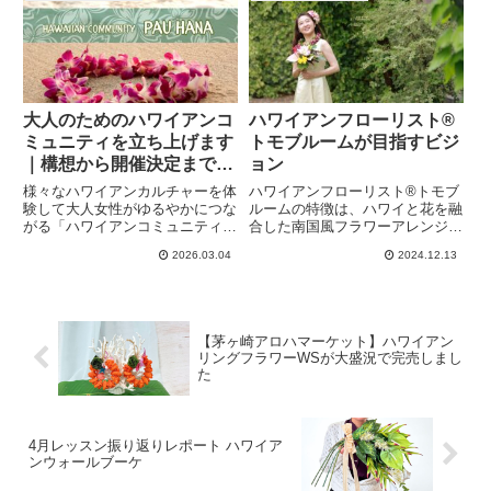
な方を選べます。チケットを購入
したハワイアンテイスト感じるフ
してぜひご参加ください。
ラワーアレンジメント教室です。
大人のためのハワイアンコ
ハワイアンフローリスト®
ミュニティを立ち上げます
トモブルームが目指すビジ
｜構想から開催決定までの
ョン
記録
様々なハワイアンカルチャーを体
ハワイアンフローリスト®トモブ
験して大人女性がゆるやかにつな
ルームの特徴は、ハワイと花を融
がる「ハワイアンコミュニティ
合した南国風フラワーアレンジを
Pau Hana」を立ち上げます。構
取り入れていること。ハワイアン
2026.03.04
2024.12.13
想から開催決定までのリアルな裏
テイストなお花のアレンジメント
側と想いを皆さんにお伝えし、ぜ
や、ときにはハワイにないお花も
ひ興味を持っていただけたら嬉し
使いながらアーティフィシャルフ
いなと思います。
ラワー（造花）アレンジが楽しめ
ます。
【茅ヶ崎アロハマーケット】ハワイアン
リングフラワーWSが大盛況で完売しまし
た
4月レッスン振り返りレポート ハワイア
ンウォールブーケ