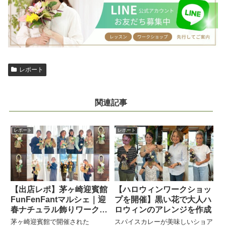
レポート
関連記事
レポート
レポート
【出店レポ】茅ヶ崎迎賓館
【ハロウィンワークショッ
FunFenFantマルシェ｜迎
プを開催】黒い花で大人ハ
春ナチュラル飾りワークシ
ロウィンのアレンジを作成
ョップ
茅ヶ崎迎賓館で開催された
スパイスカレーが美味しいショア