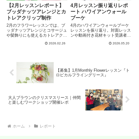
【2月レッスンレポート】
4月レッスン振り返りレポ
ブッダナッツアレンジとカ
ート ハワイアンウォール
トレアクリップ制作
ブーケ
2月のフラワーレッスンでは、ブ
4月のハワイアンウォールブーケ
ッダナッツアレンジとコサージュ
レッスンを振り返り。対面レッス
や髪飾りにも使えるカトレアクリ
ンや動画付き花材キット受講者さ
ップを制作しました。娘さんの卒
まの感想、飾り方のアイデアをレ
2026.02.26
2026.05.20
業祝いに心を込めて制作した生徒
ポートします。このブーケはすご
さんん。遠方の生徒さんは動画付
く立体的に仕上がるので、壁にか
き花材キットで作成し、娘さんの
けると存在感抜群です。皆様それ
お店に飾ってくださいました。
ぞれ素敵な作品になりました。
【募集】1月Monthly Flowerレッスン『ト
ロピカルフライングリース』
大人ブラウンのクリスマスリース｜仲間
と楽しむワークショップ開催レポ
ホーム
レポート