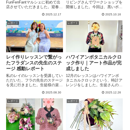
FunFenFantマルシェに初めて出
リビングさんでワークショップを
店させていただきました。迎春ナ
開催しました。今回は、黒いポピ
チュラル飾りのワークショップ
ーが主役のシックな色合いのアレ
2025.12.17
2025.10.16
で、ありがたいことにたくさんの
ンジです。卓上用のほうきにアレ
方々にご参加いただき、1つとし
ンジして、それぞれ個性的なアレ
レポート
レポート
て同じものはない皆さんの個性あ
ンジになりました。カレーを食べ
ふれるお飾りが完成しました。
ながらのおしゃべりも楽しい時間
です。
レイ作りレッスンで繋がっ
ハワイアンボタニカルクロ
たフラダンスの先生のステ
ック作り｜アート作品が完
ージ 感動レポート
成しました
私のレイのレッスンを受講してい
12月のレッスンはハワイアンボ
ただいた、フラの先生のステージ
タニカルクロックという、時計ア
を見に行きました。生徒様の楽し
レンジをしました。生徒さんの作
そうな姿と先生のソロが最高でし
品は、時計の枠を超えてアート作
2025.08.30
2025.12.26
た。そして先生のソロでは私のレ
品のような素敵なものが完成。私
ッスンで作ったレイをつけてモア
も初めて行った時計アレンジレッ
レポート
レポート
ナを踊ってくだいました。他には
スンで反省点もあり今後のレッス
絶対にないレイだなと自画自賛し
ンにもしっかり生かしていきたで
てしまいました。
す。