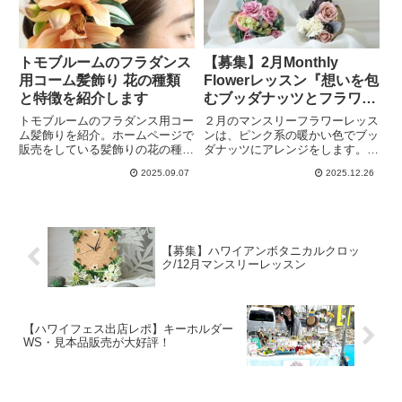
トモブルームのフラダンス
【募集】2月Monthly
用コーム髪飾り 花の種類
Flowerレッスン『想いを包
と特徴を紹介します
むブッダナッツとフラワー
クリップ』
トモブルームのフラダンス用コー
２月のマンスリーフラワーレッス
ム髪飾りを紹介。ホームページで
ンは、ピンク系の暖かい色でブッ
販売をしている髪飾りの花の種類
ダナッツにアレンジをします。卒
や大きさ・色ごとの選び方ポイン
業・送別・バレンタインなど想い
2025.09.07
2025.12.26
トを詳しく解説しています。ぜひ
を形にする季節におすすめの可愛
髪飾り選びに役立てていただき、
いアレンジです。さらにフラワー
コームタイプの使いやすさを味わ
クリップも作ることができます。
っていただけたらと嬉しいです。
髪飾りやコサージュにも使えま
す。
【募集】ハワイアンボタニカルクロッ
ク/12月マンスリーレッスン
【ハワイフェス出店レポ】キーホルダー
WS・見本品販売が大好評！