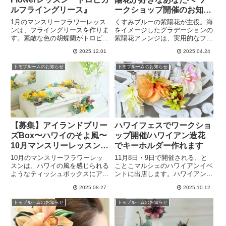
ルフライングリース』
ークショップ開催のお知ら
せ
1月のマンスリーフラワーレッス
くすみブルーの紫陽花が主役。海
ンは、フライングリースを作りま
をイメージしたグラデーションの
す。素敵な色の胡蝶蘭がトロピカ
紫陽花アレンジは、実用的なフッ
ル感を演出。リースの下にはキャ
クハンガーです。開催場所はヒト
2025.12.01
2025.04.24
ンドルが置けるネットハンガーを
ヤスミカフェ「ショアリビング」
吊るしてインテリアとして飾って
さん。楽しいお花アレンジのあと
トモブルームのお知らせ
トモブルームのお知らせ
いただけます。LEDのキャンドル
は美味しいスパイスカレー食事付
の光にとても癒されますよ。
です。楽しい時間を一緒に味わい
ませんか？
【募集】アイランドブリー
ハワイフェスでワークショ
ズBox〜ハワイのそよ風〜
ップ開催/ハワイアン造花
10月マンスリーレッスンの
でキーホルダー作れます
お知らせ
10月のマンスリーフラワーレッ
11月8日・9日で開催される、と
スンは、ハワイの風を感じられる
ことこマルシェのハワイアンイベ
ようなティッシュボックスにアレ
ントに出店します。ハワイアンな
ンジします。アイランドブリーズ
アーティフィシャルフラワーでキ
2025.08.27
2025.10.12
とは島の風という意味。ハワイの
ーホルダーを作ります。他には小
そよ風をイメージした綺麗な色の
さなフラワーアレンジもできま
トモブルームのお知らせ
トモブルームのお知らせ
フェザーや海の貝などを入れて、
す。どちらもお子様でもできる簡
秋の爽やかさを表現できるアレン
単なものです。ぜひいらして下さ
ジです。
い。