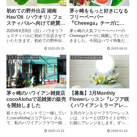
初めての野外出店 湘南
茅ヶ崎をもっと好きになる
Hau‘Oli（ハウオリ）フェ
フリーペーパー
スティバルへ向けて絶賛準
『Cheeega』チーガに掲
備中
載していただきました
2025年6月8日（日）ハウオリフ
茅ヶ崎の人気フリーペーパーの
ェスティバルに初めて出店させて
Cheeegaチーガに掲載していただ
いただきます。初めての野外出店
きました。今回はハワイ特集だそ
でドキドキしております。楽しい
うで、私を見つけてくださったの
2025.05.25
2025.08.01
時間になるように、ワークショプ
ですが、それまでの私の活動や人
は子供から大人まで楽しめるよう
とのつながりから、改めて活動を
トモブルームのお知らせ
トモブルームのお知らせ
な内容で準備中です。どんな準備
続ける大切さを実感しました。今
をしているのかよかったら見てく
後も新たな出会いが楽しみです。
ださいね。
茅ヶ崎のハワイアン雑貨店
【募集】3月Monthly
cocoAlohaで花雑貨の販売
Flowerレッスン『レフア咲
を開始しました
くハワイアンミラーアレン
ジ』
前々からイベントでご一緒してい
３月のマンスリーフラワーレッス
たcocoAloha(ココアロハ）さん
ンは、トレーとLEDライトが付い
で、私のハワイアンフラワー雑貨
た鏡にアレンジをします。ずっと
の販売を開始しました。とてもあ
販売を待っていたハワイの花(レ
2025.11.21
2026.01.23
たたかいお人柄のオーナーさんと
フア)を主役にして、春の遊び心