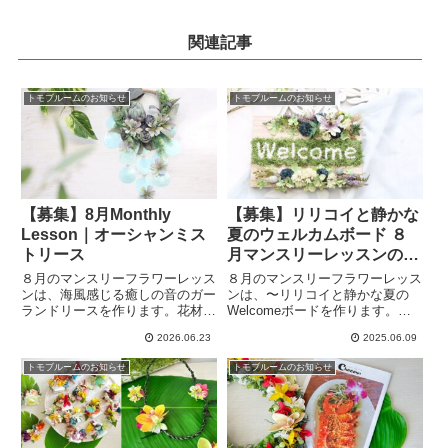
関連記事
トモブルームのお知らせ
トモブルームのお知らせ
【募集】8月Monthly
【募集】リリコイと静かな
Lesson｜オーシャンミス
夏のウェルカムボード ８
トリース
月マンスリーレッスンのお
知らせ
８月のマンスリーフラワーレッス
８月のマンスリーフラワーレッス
ンは、海風感じる癒しの音のガー
ンは、〜リリコイと静かな夏の
ランドリースを作ります。花材は
Welcomeボードを作ります。リ
ブルー系でも少し落ち着いた色の
リコイとはハワイ語でパッション
2026.06.23
2025.06.09
アーティチョークやミニダリアな
フルーツのこと。トケイソウ科の
ど。葉っぱで作るリボンやローズ
植物なので花は時計草とそっく
トモブルームのお知らせ
トモブルームのお知らせ
も覚えられるレッスンです。爽や
り！文字もお花でアレンジするの
かリース、一緒に作ってみません
で抜群の達成感が味わえます。
か？