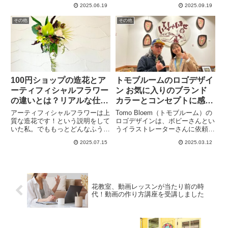
を受講しました。今後は動画での
ト動画100本を目標に頑張りま
2025.06.19
2025.09.19
レッスンや、キャンセル時の動画
す。ショート動画ではフラダンス
対応など、少しずつ動画を取り入
やハワイ、花が好きな方のために
その他
その他
れていこうと思うので、これから
役に立つような内容を発信してい
の私の展望などをお伝えします。
けたらと思います。
100円ショップの造花とア
トモブルームのロゴデザイ
ーティフィシャルフラワー
ン お気に入りのブランド
の違いとは？リアルな仕上
カラーとコンセプトに感動
がりの秘密
です
アーティフィシャルフラワーは上
Tomo Bloem（トモブルーム）の
質な造花です！という説明をして
ロゴデザインは、ボビーさんとい
いた私。でももっとどんなふうに
うイラストレーターさんに依頼し
こだわっているのか知りたい。生
作っていただきました。細かいと
2025.07.15
2025.03.12
徒さんから１００円ショップの造
ころまでこだわってくださり、さ
花との違いを聞かれることもあ
らにコンセプトを聞いて感動。私
り、今回、造花専門店メーカーさ
の宝物のロゴと共に、今後も頑張
んに質問してみました。お聞きし
ろうと改めて思いました。
た内容を紹介します。
花教室、動画レッスンが当たり前の時
代！動画の作り方講座を受講しました