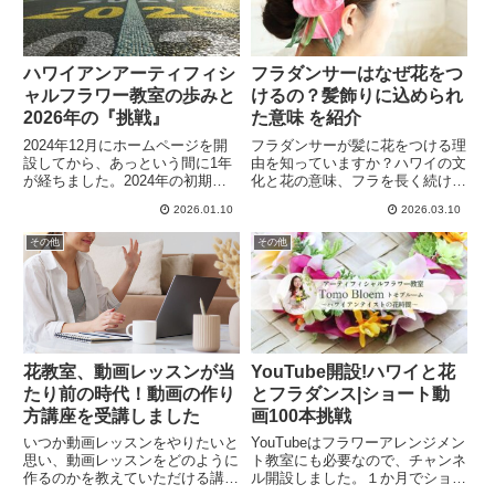
ハワイアンアーティフィシ
フラダンサーはなぜ花をつ
ャルフラワー教室の歩みと
けるの？髪飾りに込められ
2026年の『挑戦』
た意味 を紹介
2024年12月にホームページを開
フラダンサーが髪に花をつける理
設してから、あっという間に1年
由を知っていますか？ハワイの文
が経ちました。2024年の初期は
化と花の意味、フラを長く続けて
パートを続けながら、今後を模索
感じる魅力を、花を扱うフラダン
2026.01.10
2026.03.10
中だった私。その頃からの歩みを
サーの視点でフラにとって花がど
振り返りながら、2026年に向け
れほど大切かということを紹介し
その他
その他
た目標は『挑戦』に決めました。
たいと思います。これを知ればフ
今年は挑む年にしたいです。
ラがもっと楽しくなりますよ。
花教室、動画レッスンが当
YouTube開設!ハワイと花
たり前の時代！動画の作り
とフラダンス|ショート動
方講座を受講しました
画100本挑戦
いつか動画レッスンをやりたいと
YouTubeはフラワーアレンジメン
思い、動画レッスンをどのように
ト教室にも必要なので、チャンネ
作るのかを教えていただける講座
ル開設しました。１か月でショー